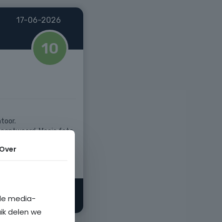
Over
ale media-
uik delen we