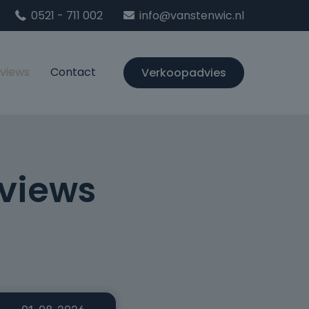
0521 - 711 002
info@vanstenwic.nl
views
Contact
Verkoopadvies
eviews