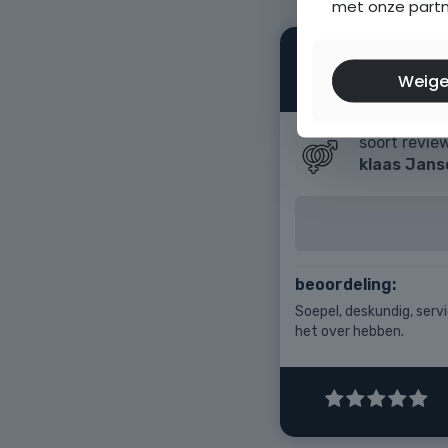
met onze partne
Weige