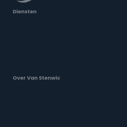
Diensten
Verkoop
Aankoop
Taxatie
Vrijblijvend
verkoopadvies
Over Van Stenwic
Over ons
Ons Team
Reviews
Contact