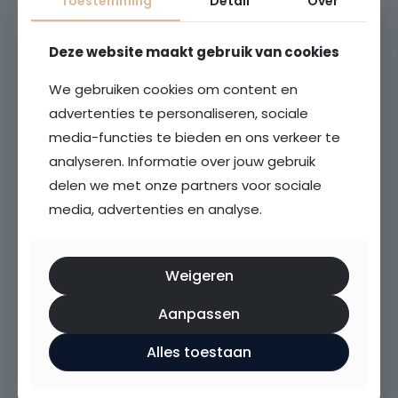
Toestemming
Detail
Over
woninginspecties: wat moet
je weten?
Deze website maakt gebruik van cookies
We gebruiken cookies om content en
advertenties te personaliseren, sociale
media-functies te bieden en ons verkeer te
analyseren. Informatie over jouw gebruik
delen we met onze partners voor sociale
media, advertenties en analyse.
Weigeren
De impact van technologie
Aanpassen
op de vastgoedmarkt: trends
Alles toestaan
om te volgen