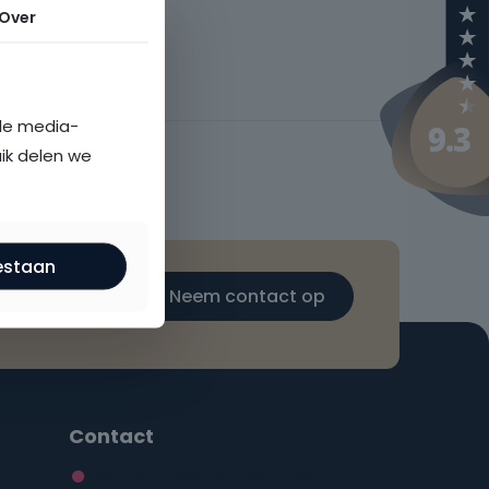
Over
ale media-
uik delen we
estaan
Neem contact op
Contact
We zijn gesloten. We gaan op