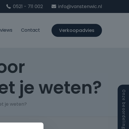
0521 - 711 002
info@vanstenwic.nl
views
Contact
Verkoopadvies
oor
et je weten?
et je weten?