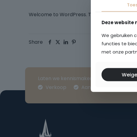
Toe
Welcome to WordPress. This is your first post. 
Deze website 
We gebruiken c
Share
functies te bie
met onze partne
Weige
Laten we kennismaken
Verkoop
Aankoop
Taxatie