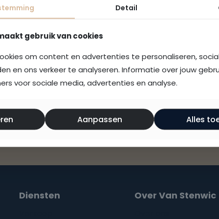
stemming
Detail
Edit or delete it, then start writing!
maakt gebruik van cookies
ookies om content en advertenties te personaliseren, soci
den en ons verkeer te analyseren. Informatie over jouw gebr
rs voor sociale media, advertenties en analyse.
ren
Aanpassen
Alles to
Diensten
Over Van Stenwic
Verkoop
Over ons